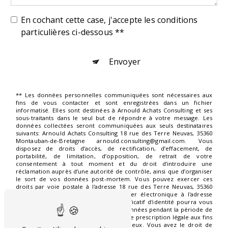
En cochant cette case, j'accepte les conditions
particulières ci-dessous **
Envoyer
** Les données personnelles communiquées sont nécessaires aux
fins de vous contacter et sont enregistrées dans un fichier
informatisé. Elles sont destinées à Arnould Achats Consulting et ses
sous-traitants dans le seul but de répondre à votre message. Les
données collectées seront communiquées aux seuls destinataires
suivants: Arnould Achats Consulting 18 rue des Terre Neuvas, 35360
Montauban-de-Bretagne arnould.consulting@gmail.com. Vous
disposez de droits d’accès, de rectification, d’effacement, de
portabilité, de limitation, d’opposition, de retrait de votre
consentement à tout moment et du droit d’introduire une
réclamation auprès d’une autorité de contrôle, ainsi que d’organiser
le sort de vos données post-mortem. Vous pouvez exercer ces
droits par voie postale à l'adresse 18 rue des Terre Neuvas, 35360
Montauban-de-Bretagne ou par courrier électronique à l'adresse
arnould.consulting@gmail.com. Un justificatif d'identité pourra vous
être demandé. Nous conservons vos données pendant la période de
prise de contact puis pendant la durée de prescription légale aux fins
probatoires et de gestion des contentieux. Vous avez le droit de